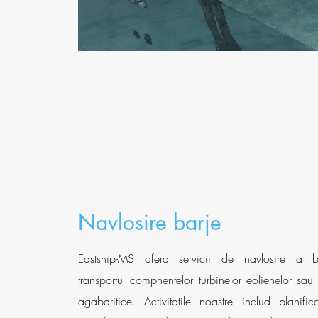
Navlosire barje
Eastship-MS ofera servicii de navlosire a ba
transportul compnentelor turbinelor eolienelor sau 
agabaritice. Activitatile noastre includ planific