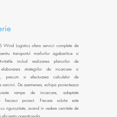
erie
S Wind Logistics ofera servicii complete de
pentru transportul marfurilor agabaritice si
tivitatile includ realizarea planurilor de
elaborarea strategiilor de incarcare si
re, precum si efectuarea calculelor de
e a sarcinii. De asemenea, echipa proiecteaza
ruieste rampe de incarcare, adaptate
lui fiecarui proiect. Fiecare solutie este
 cu rigurozitate, avand in vedere cerintele de
i eficienta operationala.