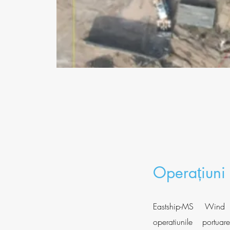
Operațiuni 
Eastship-MS Wind 
operatiunile portuar