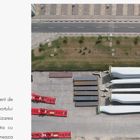
ent de
rtului
izarea
tra cu
oneaza