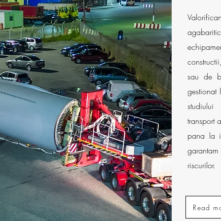
Valorifica
agabariti
echipamen
constructi
sau de b
gestionat 
studiului
transport 
pana la i
garantam
riscurilor.
Read mo