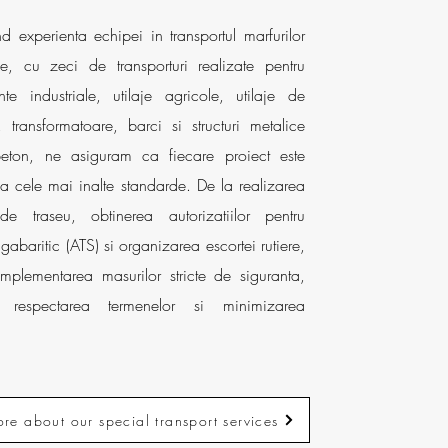
nd experienta echipei in transportul marfurilor
ce, cu zeci de transporturi realizate pentru
te industriale, utilaje agricole, utilaje de
i, transformatoare, barci si structuri metalice
eton, ne asiguram ca fiecare proiect este
la cele mai inalte standarde. De la realizarea
 de traseu, obtinerea autorizatiilor pentru
agabaritic (ATS) si organizarea escortei rutiere,
mplementarea masurilor stricte de siguranta,
 respectarea termenelor si minimizarea
re about our special transport services