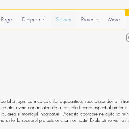
Page
Despre noi
Servicii
Proiecte
More
portul si logistica incarcaturilor agabaritice, specializandu-ne in t
 integrate, avem capacitatea de a controla fiecare aspect al proiectul
nipularea si montajul incarcaturii. Aceasta abordare ne ajuta sa min
nd astfel la succesul proiectelor clientilor nostri. Explorati serviciile