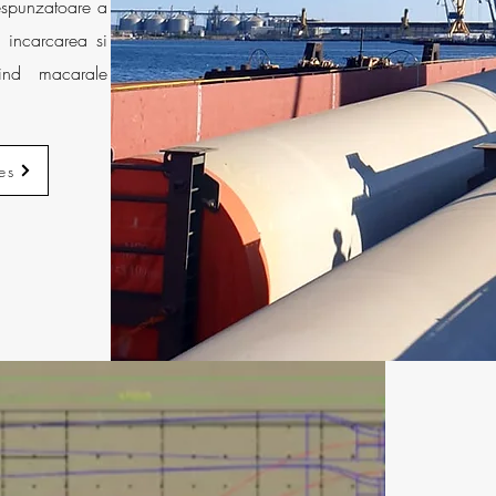
espunzatoare a
 incarcarea si
ind macarale
es