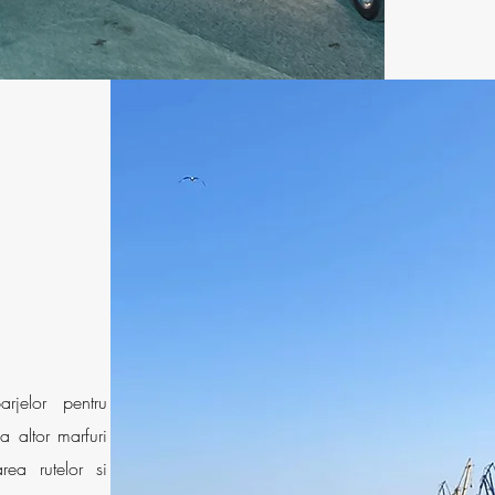
rjelor pentru
a altor marfuri
area rutelor si