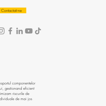
Contactati-ne
ransportul componentelor
ui, gestionand eficient
imizam riscurile de
 individuale de mai jos