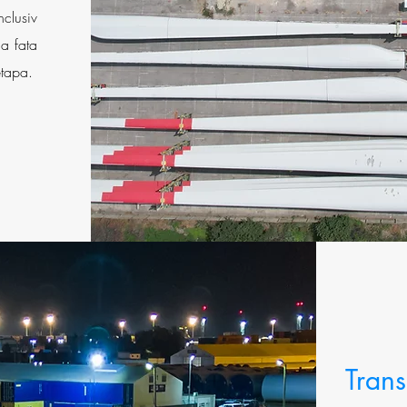
clusiv
la fata
etapa.
Trans