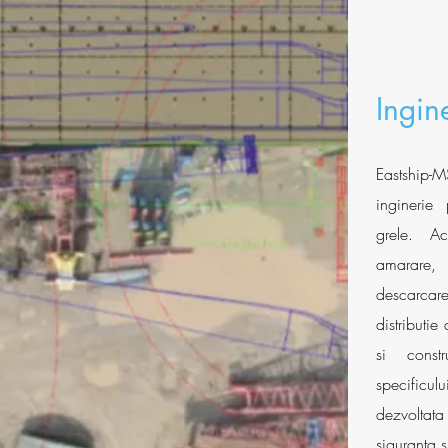
Ingin
Eastship-M
inginerie 
grele. Ac
amarare, 
descarca
distributi
si const
specificu
dezvoltata
siguranta s