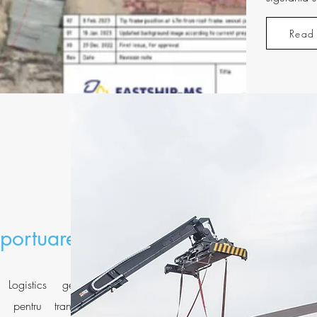
Read 
portuare
Logistics gestioneaza toate
e pentru transportul marfurilor